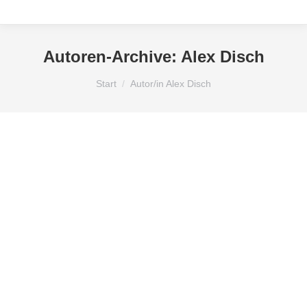
Autoren-Archive:
Alex Disch
Sie befinden sich hier:
Start
Autor/in Alex Disch