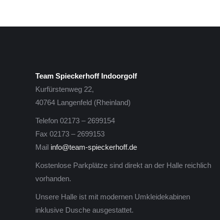
Team Spieckerhoff Indoorgolf
Kurfürstenweg 22,
40764 Langenfeld (Rheinland)
Telefon 02173 – 2699154
Fax 02173 – 2699153
Mail
info@team-spieckerhoff.de
Kostenlose Parkplätze sind direkt an der Halle reichlich
vorhanden.
Unsere Halle ist mit modernen Umkleidekabinen
inklusive Dusche ausgestattet.