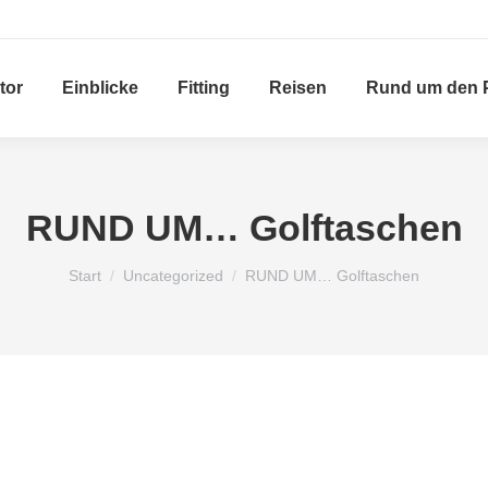
tor
Einblicke
Fitting
Reisen
Rund um den 
RUND UM… Golftaschen
Sie befinden sich hier:
Start
Uncategorized
RUND UM… Golftaschen