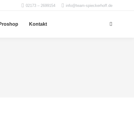
02173 – 2699154
info@team-spieckerhoff.de
Proshop
Kontakt
Search: