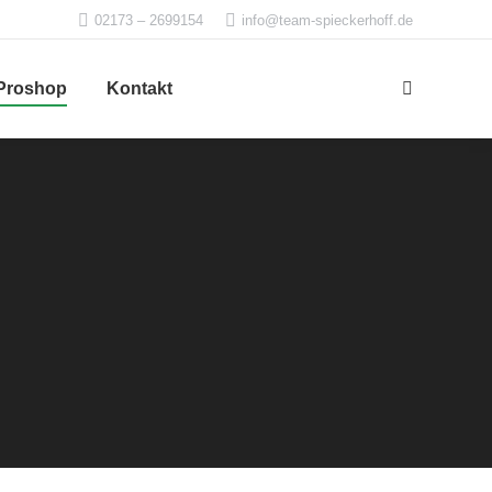
02173 – 2699154
info@team-spieckerhoff.de
Proshop
Kontakt
Search: