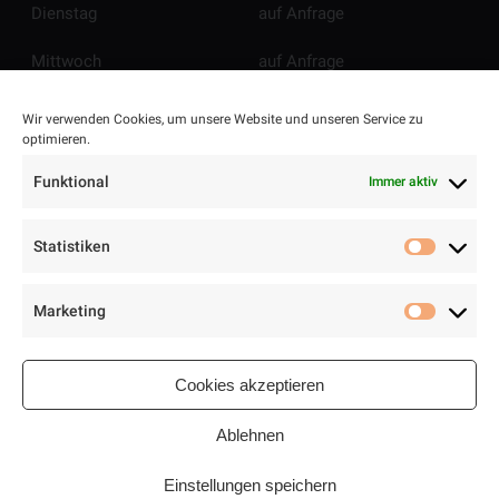
Dienstag
auf Anfrage
Mittwoch
auf Anfrage
Donnerstag
auf Anfrage
Wir verwenden Cookies, um unsere Website und unseren Service zu
optimieren.
Freitag
auf Anfrage
Funktional
Immer aktiv
Samstag
auf Anfrage
Statistiken
Sonntag
auf Anfrage
Statisti
Marketing
Marketi
Cookies akzeptieren
Ablehnen
Einstellungen speichern