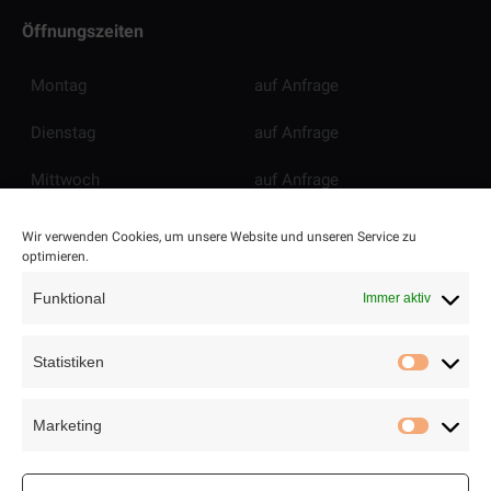
Öffnungszeiten
Montag
auf Anfrage
Dienstag
auf Anfrage
Mittwoch
auf Anfrage
Donnerstag
auf Anfrage
Wir verwenden Cookies, um unsere Website und unseren Service zu
optimieren.
Freitag
auf Anfrage
Funktional
Immer aktiv
Samstag
auf Anfrage
Statistiken
Sonntag
auf Anfrage
Statisti
Marketing
Marketi