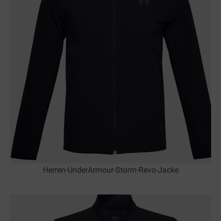
Herren-UnderArmour-Storm-Revo-Jacke