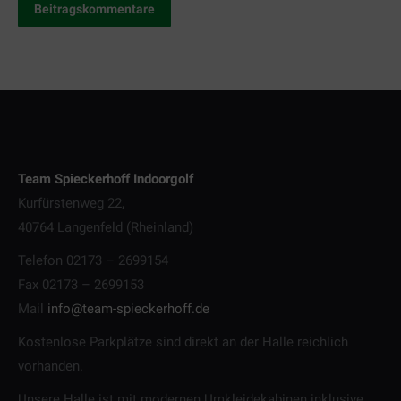
Beitragskommentare
Team Spieckerhoff Indoorgolf
Kurfürstenweg 22,
40764 Langenfeld (Rheinland)
Telefon 02173 – 2699154
Fax 02173 – 2699153
Mail
info@team-spieckerhoff.de
Kostenlose Parkplätze sind direkt an der Halle reichlich
vorhanden.
Unsere Halle ist mit modernen Umkleidekabinen inklusive