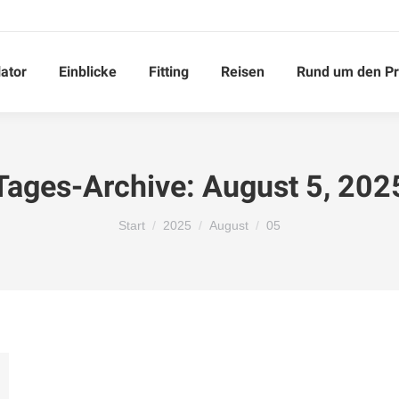
ator
Einblicke
Fitting
Reisen
Rund um den P
Tages-Archive:
August 5, 202
Sie befinden sich hier:
Start
2025
August
05