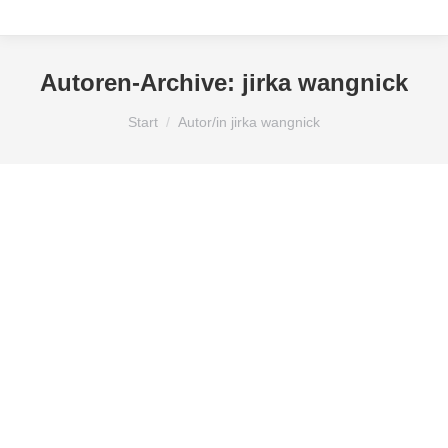
Autoren-Archive:
jirka wangnick
Sie befinden sich hier:
Start
Autor/in jirka wangnick