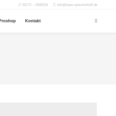
02173 – 2699154
info@team-spieckerhoff.de
Proshop
Kontakt
Search: