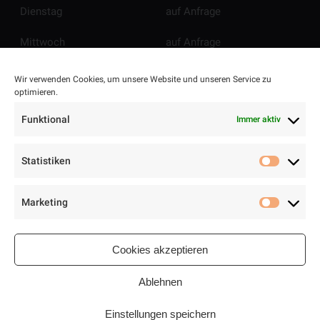
Dienstag
auf Anfrage
Mittwoch
auf Anfrage
Donnerstag
auf Anfrage
Wir verwenden Cookies, um unsere Website und unseren Service zu
optimieren.
Freitag
auf Anfrage
Funktional
Immer aktiv
Samstag
auf Anfrage
Statistiken
Sonntag
auf Anfrage
Statisti
Marketing
Marketi
Cookies akzeptieren
Ablehnen
Einstellungen speichern